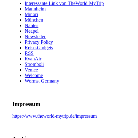
Interessante Link von TheWorld-MyTrip
Mannheim
Minori
München
Nantes
Neapel
Newsletter
Privacy Policy
Reise-Gadgets
RSS
RyanAir
Stromboli
Venice
Welcome
Worms, Germany
Impressum
https://www.theworld-mytrip.de/impressum