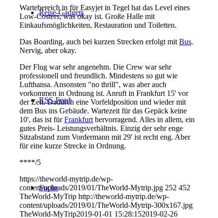
Wartebereich in für Easyjet in Tegel hat das Level eines
Reise-Gadgets
Low-Costers, was okay ist. Große Halle mit
Einkaufsmöglichkeiten, Restauration und Toiletten.
Das Boarding, auch bei kurzen Strecken erfolgt mit
Bus
.
Nervig, aber okay.
Der Flug war sehr angenehm. Die Crew war sehr
professionell und freundlich. Mindestens so gut wie
Lufthansa. Ansonsten "no thrill", was aber auch
vorkommen in Ordnung ist. Anruft in Frankfurt 15' vor
RSS-Feed
der Zeit. Dadurch eine Vorfeldposition und wieder mit
dem Bus ins Gebäude. Wartezeit für das Gepäck keine
10', das ist für
Frankfurt
hervorragend. Alles in allem, ein
gutes Preis- Leistungsverhältnis. Einzig der sehr enge
Sitzabstand zum Vordermann mit 29' ist recht eng. Aber
für eine kurze Strecke in Ordnung.
****/5
https://theworld-mytrip.de/wp-
content/uploads/2019/01/TheWorld-Mytrip.jpg
252
452
Suche
TheWorld-MyTrip
http://theworld-mytrip.de/wp-
content/uploads/2019/01/TheWorld-Mytrip-300x167.jpg
TheWorld-MyTrip
2019-01-01 15:28:15
2019-02-26