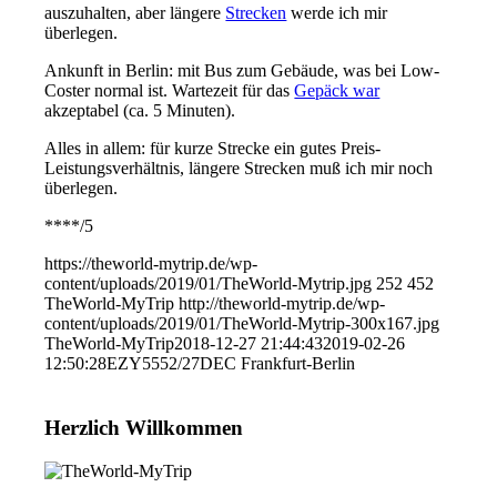
auszuhalten, aber längere
Strecken
werde ich mir
überlegen.
Ankunft in Berlin: mit Bus zum Gebäude, was bei Low-
Coster normal ist. Wartezeit für das
Gepäck war
akzeptabel (ca. 5 Minuten).
Alles in allem: für kurze Strecke ein gutes Preis-
Leistungsverhältnis, längere Strecken muß ich mir noch
überlegen.
****/5
https://theworld-mytrip.de/wp-
content/uploads/2019/01/TheWorld-Mytrip.jpg
252
452
TheWorld-MyTrip
http://theworld-mytrip.de/wp-
content/uploads/2019/01/TheWorld-Mytrip-300x167.jpg
TheWorld-MyTrip
2018-12-27 21:44:43
2019-02-26
12:50:28
EZY5552/27DEC Frankfurt-Berlin
Herzlich Willkommen