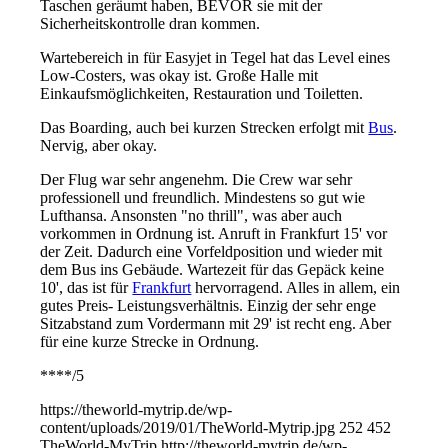
Taschen geräumt haben, BEVOR sie mit der
Sicherheitskontrolle dran kommen.
Wartebereich in für Easyjet in Tegel hat das Level eines
Low-Costers, was okay ist. Große Halle mit
Einkaufsmöglichkeiten, Restauration und Toiletten.
Das Boarding, auch bei kurzen Strecken erfolgt mit
Bus
.
Nervig, aber okay.
Der Flug war sehr angenehm. Die Crew war sehr
professionell und freundlich. Mindestens so gut wie
Lufthansa. Ansonsten "no thrill", was aber auch
vorkommen in Ordnung ist. Anruft in Frankfurt 15' vor
der Zeit. Dadurch eine Vorfeldposition und wieder mit
dem Bus ins Gebäude. Wartezeit für das Gepäck keine
10', das ist für
Frankfurt
hervorragend. Alles in allem, ein
gutes Preis- Leistungsverhältnis. Einzig der sehr enge
Sitzabstand zum Vordermann mit 29' ist recht eng. Aber
für eine kurze Strecke in Ordnung.
****/5
https://theworld-mytrip.de/wp-
content/uploads/2019/01/TheWorld-Mytrip.jpg
252
452
TheWorld-MyTrip
http://theworld-mytrip.de/wp-