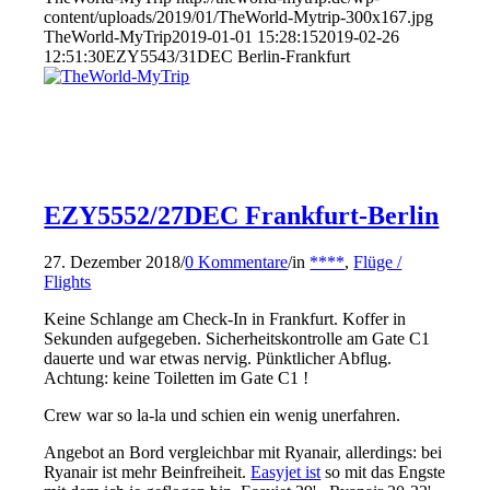
content/uploads/2019/01/TheWorld-Mytrip-300x167.jpg
TheWorld-MyTrip
2019-01-01 15:28:15
2019-02-26
12:51:30
EZY5543/31DEC Berlin-Frankfurt
EZY5552/27DEC Frankfurt-Berlin
27. Dezember 2018
/
0 Kommentare
/
in
****
,
Flüge /
Flights
Keine Schlange am Check-In in Frankfurt. Koffer in
Sekunden aufgegeben. Sicherheitskontrolle am Gate C1
dauerte und war etwas nervig. Pünktlicher Abflug.
Achtung: keine Toiletten im Gate C1 !
Crew war so la-la und schien ein wenig unerfahren.
Angebot an Bord vergleichbar mit Ryanair, allerdings: bei
Ryanair ist mehr Beinfreiheit.
Easyjet ist
so mit das Engste