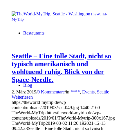
TheWorld-
MyTrip
Restaurants
Seattle – Eine tolle Stadt, nicht so
typisch amerikanisch und
wohltuend ruhig. Blick von der
Space-Needle.
Blog
2. März 2019
/
0 Kommentare
/
in
****
,
Events
,
Seattle
Weiterlesen
https://theworld-mytrip.de/wp-
content/uploads/2019/03/sea-049.jpg
1440
2160
TheWorld-MyTrip
http://theworld-mytrip.de/wp-
content/uploads/2019/01/TheWorld-Mytrip-300x167.jpg
TheWorld-MyTrip
2019-03-02 11:26:19
2021-12-13
09:42:23
Seattle – Eine tolle Stadt, nicht so typisch