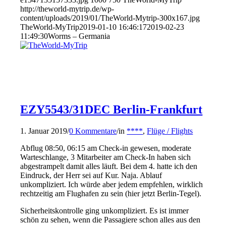
http://theworld-mytrip.de/wp-
content/uploads/2019/01/TheWorld-Mytrip-300x167.jpg
TheWorld-MyTrip
2019-01-10 16:46:17
2019-02-23
11:49:30
Worms – Germania
EZY5543/31DEC Berlin-Frankfurt
1. Januar 2019
/
0 Kommentare
/
in
****
,
Flüge / Flights
Abflug 08:50, 06:15 am Check-in gewesen, moderate
Warteschlange, 3 Mitarbeiter am Check-In haben sich
abgestrampelt damit alles läuft. Bei dem 4. hatte ich den
Eindruck, der Herr sei auf Kur. Naja. Ablauf
unkompliziert. Ich würde aber jedem empfehlen, wirklich
rechtzeitig am Flughafen zu sein (hier jetzt Berlin-Tegel).
Sicherheitskontrolle ging unkompliziert. Es ist immer
schön zu sehen, wenn die Passagiere schon alles aus den