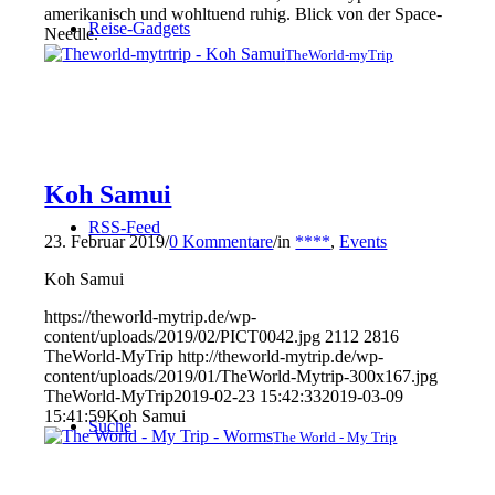
amerikanisch und wohltuend ruhig. Blick von der Space-
Reise-Gadgets
Needle.
TheWorld-myTrip
Koh Samui
RSS-Feed
23. Februar 2019
/
0 Kommentare
/
in
****
,
Events
Koh Samui
https://theworld-mytrip.de/wp-
content/uploads/2019/02/PICT0042.jpg
2112
2816
TheWorld-MyTrip
http://theworld-mytrip.de/wp-
content/uploads/2019/01/TheWorld-Mytrip-300x167.jpg
TheWorld-MyTrip
2019-02-23 15:42:33
2019-03-09
15:41:59
Koh Samui
Suche
The World - My Trip