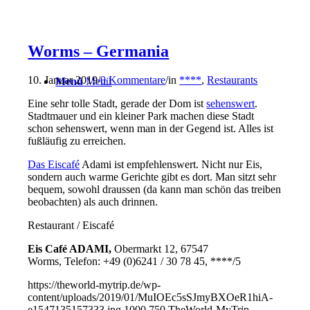
Worms – Germania
10. Januar 2019
/
0 Kommentare
/
in
****
,
Restaurants
Menü
Menü
Eine sehr tolle Stadt, gerade der Dom ist
sehenswert
.
Stadtmauer und ein kleiner Park machen diese Stadt
schon sehenswert, wenn man in der Gegend ist. Alles ist
fußläufig zu erreichen.
Das Eiscafé
Adami ist empfehlenswert. Nicht nur Eis,
sondern auch warme Gerichte gibt es dort. Man sitzt sehr
bequem, sowohl draussen (da kann man schön das treiben
beobachten) als auch drinnen.
Restaurant / Eiscafé
Eis Café ADAMI,
Obermarkt 12, 67547
Worms, Telefon: +49 (0)6241 / 30 78 45, ****/5
https://theworld-mytrip.de/wp-
content/uploads/2019/01/MuIOEc5sSJmyBXOeR1hiA-
e1547135157333.jpg
1000
750
TheWorld-MyTrip