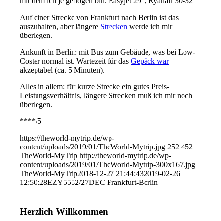
mit dem ich je geflogen bin. Easyjet 29' , Ryanair 30-32'
Auf einer Strecke von Frankfurt nach Berlin ist das
auszuhalten, aber längere
Strecken
werde ich mir
überlegen.
Ankunft in Berlin: mit Bus zum Gebäude, was bei Low-
Coster normal ist. Wartezeit für das
Gepäck war
akzeptabel (ca. 5 Minuten).
Alles in allem: für kurze Strecke ein gutes Preis-
Leistungsverhältnis, längere Strecken muß ich mir noch
überlegen.
****/5
https://theworld-mytrip.de/wp-
content/uploads/2019/01/TheWorld-Mytrip.jpg
252
452
TheWorld-MyTrip
http://theworld-mytrip.de/wp-
content/uploads/2019/01/TheWorld-Mytrip-300x167.jpg
TheWorld-MyTrip
2018-12-27 21:44:43
2019-02-26
12:50:28
EZY5552/27DEC Frankfurt-Berlin
Herzlich Willkommen