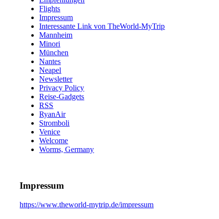
Flights
Impressum
Interessante Link von TheWorld-MyTrip
Mannheim
Minori
München
Nantes
Neapel
Newsletter
Privacy Policy
Reise-Gadgets
RSS
RyanAir
Stromboli
Venice
Welcome
Worms, Germany
Impressum
https://www.theworld-mytrip.de/impressum