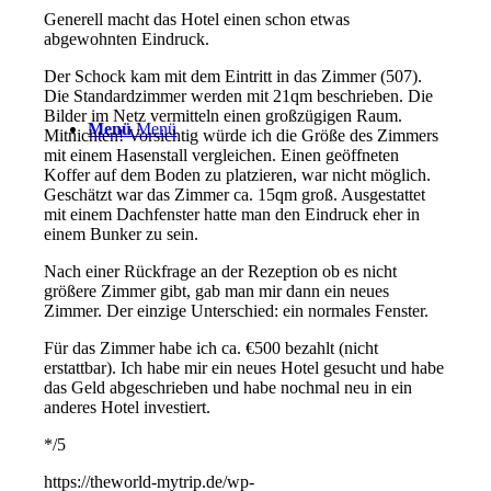
Generell macht das Hotel einen schon etwas
abgewohnten Eindruck.
Der Schock kam mit dem Eintritt in das Zimmer (507).
Die Standardzimmer werden mit 21qm beschrieben. Die
Bilder im Netz vermitteln einen großzügigen Raum.
Menü
Menü
Mitnichten! Vorsichtig würde ich die Größe des Zimmers
mit einem Hasenstall vergleichen. Einen geöffneten
Koffer auf dem Boden zu platzieren, war nicht möglich.
Geschätzt war das Zimmer ca. 15qm groß. Ausgestattet
mit einem Dachfenster hatte man den Eindruck eher in
einem Bunker zu sein.
Nach einer Rückfrage an der Rezeption ob es nicht
größere Zimmer gibt, gab man mir dann ein neues
Zimmer. Der einzige Unterschied: ein normales Fenster.
Für das Zimmer habe ich ca. €500 bezahlt (nicht
erstattbar). Ich habe mir ein neues Hotel gesucht und habe
das Geld abgeschrieben und habe nochmal neu in ein
anderes Hotel investiert.
*/5
https://theworld-mytrip.de/wp-